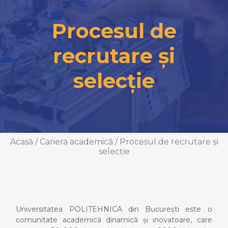
Procesul de
recrutare și
selecție
Acasă
/
Cariera academică
/
Procesul de recrutare și
selecție
Universitatea POLITEHNICA din București este o
comunitate academică dinamică și inovatoare, care