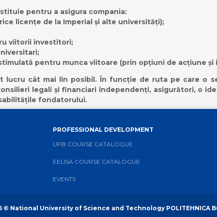
stituie pentru a asigura compania:
ce licențe de la Imperial și alte universități);
viitorii investitori;
niversitari;
timulată pentru munca viitoare (prin opțiuni de acțiune și i
ucru cât mai lin posibil. În funcție de ruta pe care o s
nsilieri legali și financiari independenți, asigurători, o i
abilitățile fondatorului.
PROFESSIONAL DEVELOPMENT
UPB COURSE CATALOGUE
EELISA COURSE CATALOGUE
EVENTS
6
© National University of Science and Technology POLITEHNICA 