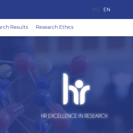
RO
EN
arch Results
Research Ethics