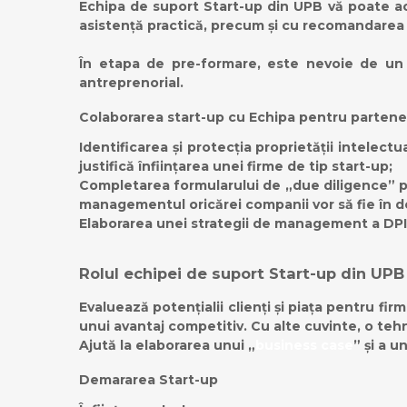
Echipa de suport Start-up din UPB vă poate aco
asistență practică, precum și cu recomandarea 
În etapa de pre-formare, este nevoie de un e
antreprenorial.
Colaborarea start-up cu Echipa pentru partener
Identificarea și protecția proprietății intelect
justifică înființarea unei firme de tip start-up;
Completarea formularului de „due diligence” pen
managementul oricărei companii vor să fie în d
Elaborarea unei strategii de management a DPI
Rolul echipei de suport Start-up din UPB
Evaluează potențialii clienți și piața pentru fir
unui avantaj competitiv. Cu alte cuvinte, o teh
Ajută la elaborarea unui „
business case
” și a u
Demararea Start-up