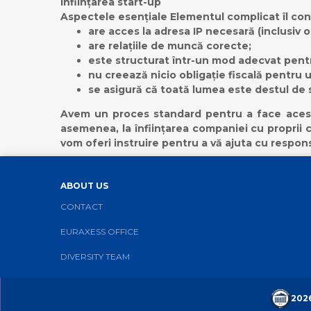
Înființarea start-up
Aspectele esențiale Elementul complicat îl con
are acces la adresa IP necesară (inclusiv ori
are relațiile de muncă corecte;
este structurat într-un mod adecvat pentru 
nu creează nicio obligație fiscală pentru u
se asigură că toată lumea este destul de s
Avem un proces standard pentru a face acest l
asemenea, la înființarea companiei cu proprii co
vom oferi instruire pentru a vă ajuta cu respons
ABOUT US
CONTACT
EURAXESS OFFICE
DIVERSITY TEAM
202