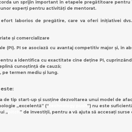
rda un sprijin important în etapele pregătitoare pentru înf
unor experți pentru activități de mentorat.
fort laborios de pregătire, care va oferi inițiativei dv
iate și comercializare
uale (PI). PI se asociază cu avantaj competitiv major și, î
tru a identifica cu exactitate cine deține PI, cuprinzând in
eplină cunoștință de cauză;
, pe termen mediu și lung.
 este:
ma de tip start-up și susține dezvoltarea unui model de afac
nologie „excelentă” (“
technology push
”) nu este suficientă
nui „
pitch
” de investiții, pentru a vă ajuta să accesați surse 