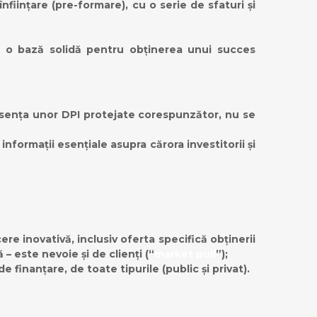
iințare (pre-formare), cu o serie de sfaturi și
s. o bază solidă pentru obținerea unui succes
n absența unor DPI protejate corespunzător, nu se
formații esențiale asupra cărora investitorii și
ere inovativă, inclusiv oferta specifică obținerii
 – este nevoie și de clienți (“
market pull
”);
de finanțare, de toate tipurile (public și privat).