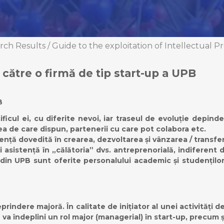
arch Results
/
Guide to the exploitation of Intellectual P
către o firmă de tip start-up a UPB
B
ficul ei, cu diferite nevoi, iar traseul de evoluție depin
rea de care dispun, partenerii cu care pot colabora etc.
ță dovedită în crearea, dezvoltarea și vânzarea / transfera
i asistență în „călătoria” dvs. antreprenorială, indiferent
 din UPB sunt oferite personalului academic și studențilo
rindere majoră. În calitate de inițiator al unei activități 
 va îndeplini un rol major (managerial) în start-up, precum 